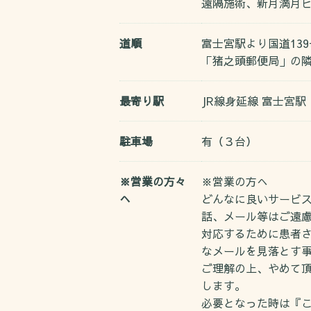
遠隔施術、新月満月
道順
富士宮駅より国道13
「猪之頭郵便局」の
最寄り駅
JR線身延線 富士宮駅
駐車場
有（３台）
※営業の方々
※営業の方へ
へ
どんなに良いサービ
話、メール等はご遠
対応するために患者
なメールを見落とす
ご理解の上、やめて
します。
必要となった時は『